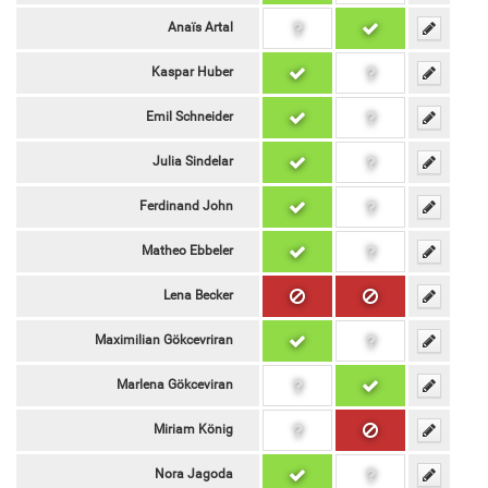
Anaïs Artal
Kaspar Huber
Emil Schneider
Julia Sindelar
Ferdinand John
Matheo Ebbeler
Lena Becker
Maximilian Gökcevriran
Marlena Gökceviran
Miriam König
Nora Jagoda