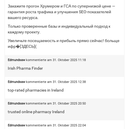
Закажите прогон Хрумером и ГСА по супернизкой цене —
гарантия роста трафика и улучшения SEO-показателей
вашего ресурса.
Только проверенные базы и индивидуальный подход к
каждому проекту.
Увеличьте посещаемость и прибыль прямо сейчас! больще
ифр�[ЗДЕСЬ](
Edmundsaw
kommentierte am
31. Oktober 2025 11:18
Irish Pharma Finder
Edmundsaw
kommentierte am
31. Oktober 2025 12:38
top-rated pharmacies in Ireland
Edmundsaw
kommentierte am
31. Oktober 2025 20:50
trusted online pharmacy Ireland
Edmundsaw
kommentierte am
31. Oktober 2025 22:04