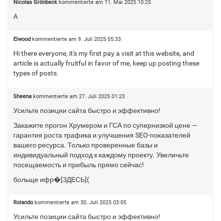
Nicolas Grönbeck
kommentierte am
11. Mai 2025 10:25
A
Elwood
kommentierte am
9. Juli 2025 05:33
Hi there everyone, it's my first pay a visit at this website, and
article is actually fruitful in favor of me, keep up posting these
types of posts.
Sheena
kommentierte am
27. Juli 2025 01:23
Усильте позиции сайта быстро и эффективно!
Закажите прогон Хрумером и ГСА по супернизкой цене —
гарантия роста трафика и улучшения SEO-показателей
вашего ресурса. Только проверенные базы и
индивидуальный подход к каждому проекту. Увеличьте
посещаемость и прибыль прямо сейчас!
больще ифр�[ЗДЕСЬ](
Rolando
kommentierte am
30. Juli 2025 03:05
Усильте позиции сайта быстро и эффективно!