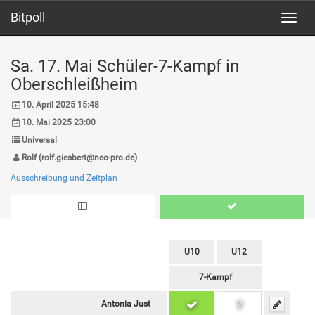
Bitpoll
Toggl
navig
Sa. 17. Mai Schüler-7-Kampf in
Oberschleißheim
10. April 2025 15:48
10. Mai 2025 23:00
Universal
Rolf (rolf.giesbert@neo-pro.de)
Ausschreibung und Zeitplan
U10
U12
7-Kampf
Antonia Just