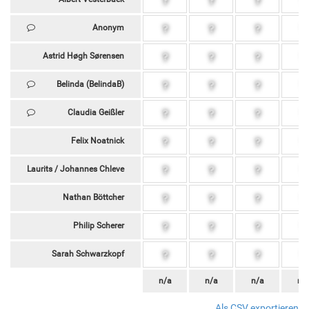
Anonym
Astrid Høgh Sørensen
Belinda (BelindaB)
Claudia Geißler
Felix Noatnick
Laurits / Johannes Chleve
Nathan Böttcher
Philip Scherer
Sarah Schwarzkopf
n/a
n/a
n/a
n/
Als CSV exportieren