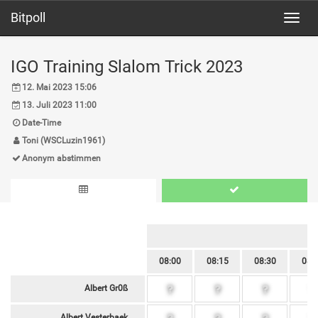
Bitpoll
Toggl
navig
IGO Training Slalom Trick 2023
12. Mai 2023 15:06
13. Juli 2023 11:00
Date-Time
Toni (WSCLuzin1961)
Anonym abstimmen
08:00
08:15
08:30
08:
Albert Gr0ß
Albert Vesterbaek